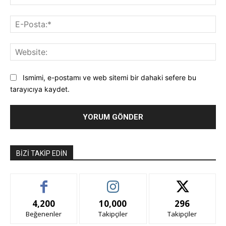
E-
Pos
Web
Ismimi, e-postamı ve web sitemi bir dahaki sefere bu
tarayıcıya kaydet.
BIZI TAKIP EDIN
4,200
10,000
296
Beğenenler
Takipçiler
Takipçiler