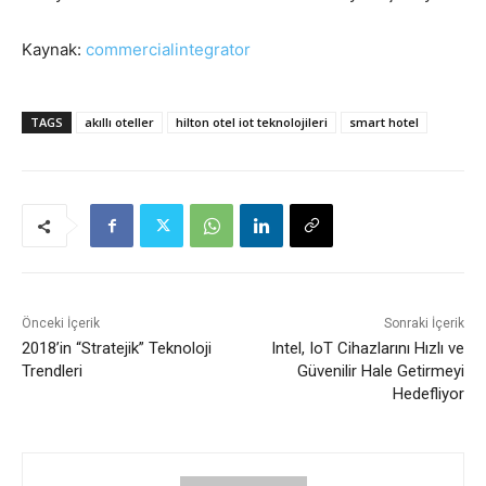
Kaynak:
commercialintegrator
TAGS
akıllı oteller
hilton otel iot teknolojileri
smart hotel
Önceki İçerik
Sonraki İçerik
2018’in “Stratejik” Teknoloji
Intel, IoT Cihazlarını Hızlı ve
Trendleri
Güvenilir Hale Getirmeyi
Hedefliyor