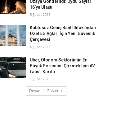
Uzaya Gönderildi: Uydu Sayısı
16’ya Ulaştı
5 Şubat 2026
Kablosuz Geniş Bant İttifakı’ndan
Özel 5G Ağları İçin Yeni Güvenlik
Çerçevesi
4 Şubat 2026
Uber, Otonom Sektörünün En
Büyük Sorununu Çözmek İçin AV
Labs’i Kurdu
3 Şubat 2026
Devamını Göster