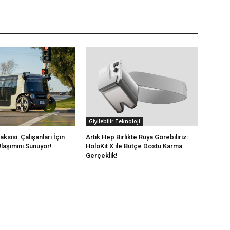
Giyilebilir Teknoloji
sisi: Çalışanları İçin
Artık Hep Birlikte Rüya Görebiliriz:
laşımını Sunuyor!
HoloKit X ile Bütçe Dostu Karma
Gerçeklik!