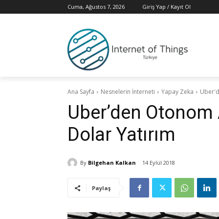
Cuma, Ağustos 7, 2026
Giriş Yap / Kayıt Ol
Ana Sayfa
Nesnelerin İnterneti
Yapay Zeka
Uber'd
Uber’den Otonom 
Dolar Yatırım
By
Bilgehan Kalkan
14 Eylül 2018
Paylaş