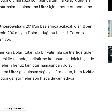
ptığı ölümlü kaza sonrasında tüm halka açık testleri
aştırmaları sonlandıran
Uber
için elbette otonom araç
Khosrowshahi
2019’un başlarınca açılacak olan
Uber
‘in
enin 200 milyon Dolar olduğunu belirtti. Toronto
eniyor.
rikan Doları tutarında bir yatırımla partnerliğe giden
esi ile teknoloji geliştirme konusunda iddialı biçimde
emelerin henüz tam oturmamasından dolayı
e hem
Uber
gibi ulaşım sağlayıcı firmaların, hem
Nvidia
,
yaptığı geliştirmeler son hızda devam ediyor.
uber yatırımları