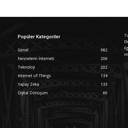
Tü
Popüler Kategoriler
Ek
il
Genel
982
vi
Nesnelerin İnterneti
206
Teknoloji
202
Internet of Things
134
Yapay Zeka
133
Dijital Dönüşüm
60