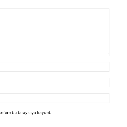
İsim:*
E-
Posta:*
Website:
sefere bu tarayıcıya kaydet.