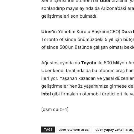
Sene içerisinde otonom bir
Uber
aracının ya
sonlandırıp mayıs ayında da Arizona’daki ar
geliştirmeleri son bulmadı.
Uber
‘in Yönetim Kurulu Başkanı(CEO)
Dara 
Toronto ofisinde önümüzdeki 5 yıl için bütç
ofisinde 500’ün üstünde çalışan olması bekl
Ağustos ayında da
Toyota
ile 500 Milyon Ame
Uber kendi tarafında da bu otonom araç haml
ilerliyor. Yaşanan kazadan ve yasal düzenl
geliştirmeler henüz yaşamımıza girmese d
Intel
gibi firmaların otomobil üreticileri ile 
[qsm quiz=1]
TAGS
uber otonom aracı
uber yapay zekalı araç