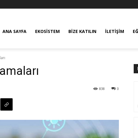
ANA SAYFA
EKOSISTEM
BIZE KATILIN
İLETIŞIM
E
arı
amaları
838
0