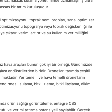
etrics, hassas sulama yönetiminde uzmanlaşmış ultra
sas bir tarım kuruluşudur.
 optimizasyonu, toprak nemi probları, sanal optimizer
ptimizasyonu topografya veya toprak değişkenliği ile
e çıkarır, verimi artırır ve su kullanım verimliliğini
sız hava araçları bunun çok iyi bir örneği. Günümüzde
lıca endüstrilerden biridir. Drone’lar, tarımda çeşitli
ılmaktadır. Yer temelli ve hava temelli drone’ların
lendirmesi, sulama, bitki izleme, bitki ilaçlama, dikim,
sında ürün sağlığı görüntüleme, entegre CBS
rufu ve verimi artırma potansiyeli sayılabilir. Gerçek