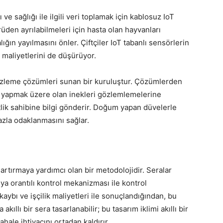
hı ve sağlığı ile ilgili veri toplamak için kablosuz IoT
ürüden ayrılabilmeleri için hasta olan hayvanları
ığın yayılmasını önler. Çiftçiler IoT tabanlı sensörlerin
ik maliyetlerini de düşürüyor.
 izleme çözümleri sunan bir kuruluştur. Çözümlerden
um yapmak üzere olan inekleri gözlemlemelerine
ftlik sahibine bilgi gönderir. Doğum yapan düvelerle
azla odaklanmasını sağlar.
 artırmaya yardımcı olan bir metodolojidir. Seralar
 orantılı kontrol mekanizması ile kontrol
aybı ve işçilik maliyetleri ile sonuçlandığından, bu
akıllı bir sera tasarlanabilir; bu tasarım iklimi akıllı bir
ale ihtiyacını ortadan kaldırır.