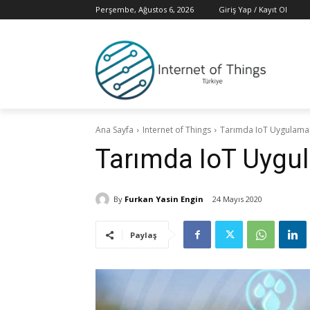
Perşembe, Ağustos 6, 2026
Giriş Yap / Kayıt Ol
Ana Sayfa
Internet of Things
Tarımda IoT Uygulamal
Tarımda IoT Uygul
By
Furkan Yasin Engin
24 Mayıs 2020
Paylaş