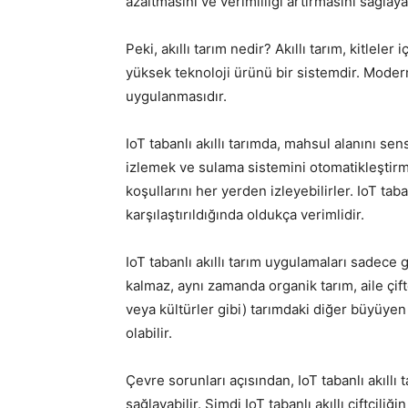
azaltmasını ve verimliliği artırmasını sağlaya
Peki, akıllı tarım nedir? Akıllı tarım, kitlele
yüksek teknoloji ürünü bir sistemdir. Modern 
uygulanmasıdır.
IoT tabanlı akıllı tarımda, mahsul alanını sen
izlemek ve sulama sistemini otomatikleştirmek 
koşullarını her yerden izleyebilirler. IoT taba
karşılaştırıldığında oldukça verimlidir.
IoT tabanlı akıllı tarım uygulamaları sadec
kalmaz, aynı zamanda organik tarım, aile çiftçi
veya kültürler gibi) tarımdaki diğer büyüyen
olabilir.
Çevre sorunları açısından, IoT tabanlı akıllı 
sağlayabilir. Şimdi IoT tabanlı akıllı çiftçil