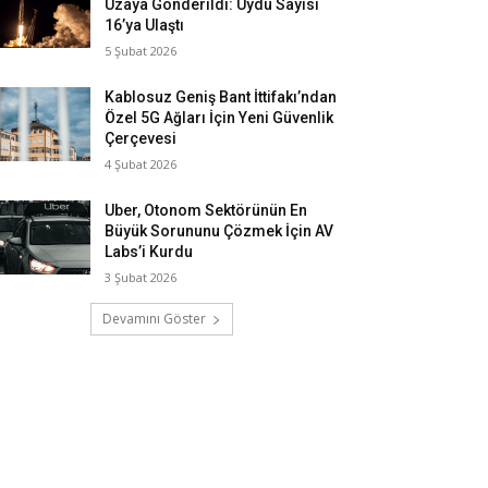
Uzaya Gönderildi: Uydu Sayısı
16’ya Ulaştı
5 Şubat 2026
Kablosuz Geniş Bant İttifakı’ndan
Özel 5G Ağları İçin Yeni Güvenlik
Çerçevesi
4 Şubat 2026
Uber, Otonom Sektörünün En
Büyük Sorununu Çözmek İçin AV
Labs’i Kurdu
3 Şubat 2026
Devamını Göster