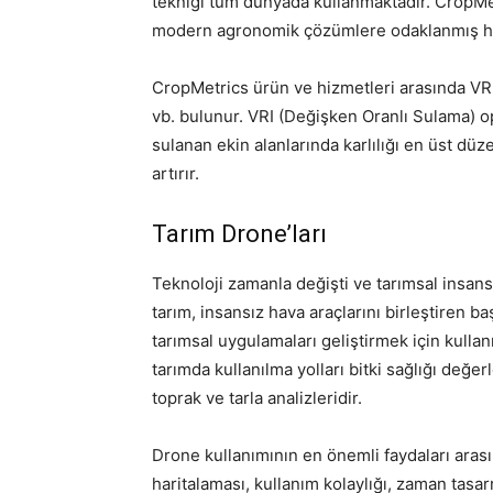
tekniği tüm dünyada kullanmaktadır. CropM
modern agronomik çözümlere odaklanmış has
CropMetrics ürün ve hizmetleri arasında VRI
vb. bulunur. VRI (Değişken Oranlı Sulama) o
sulanan ekin alanlarında karlılığı en üst düzey
artırır.
Tarım Drone’ları
Teknoloji zamanla değişti ve tarımsal insan
tarım, insansız hava araçlarını birleştiren baş
tarımsal uygulamaları geliştirmek için kullan
tarımda kullanılma yolları bitki sağlığı değer
toprak ve tarla analizleridir.
Drone kullanımının en önemli faydaları ara
haritalaması, kullanım kolaylığı, zaman tasar