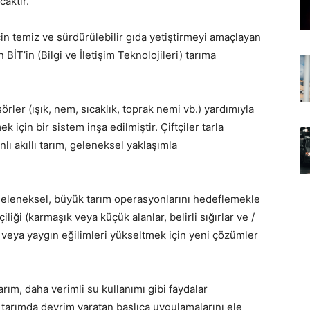
caktır.
r için temiz ve sürdürülebilir gıda yetiştirmeyi amaçlayan
BİT’in (Bilgi ve İletişim Teknolojileri) tarıma
sörler (ışık, nem, sıcaklık, toprak nemi vb.) yardımıyla
için bir sistem inşa edilmiştir. Çiftçiler tarla
nlı akıllı tarım, geleneksel yaklaşımla
e geleneksel, büyük tarım operasyonlarını hedeflemekle
liği (karmaşık veya küçük alanlar, belirli sığırlar ve /
 veya yaygın eğilimleri yükseltmek için yeni çözümler
tarım, daha verimli su kullanımı gibi faydalar
iğin tarımda devrim yaratan başlıca uygulamalarını ele