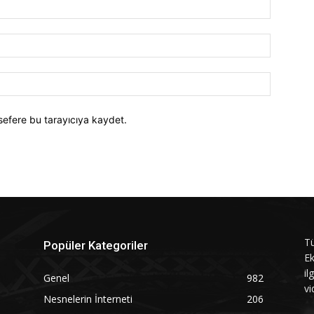
İsim:*
E-
Posta:*
Website:
sefere bu tarayıcıya kaydet.
Tü
Popüler Kategoriler
Ek
il
Genel
982
vi
Nesnelerin İnterneti
206