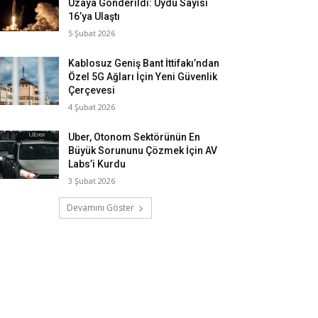
Uzaya Gönderildi: Uydu Sayısı
16’ya Ulaştı
5 Şubat 2026
Kablosuz Geniş Bant İttifakı’ndan
Özel 5G Ağları İçin Yeni Güvenlik
Çerçevesi
4 Şubat 2026
Uber, Otonom Sektörünün En
Büyük Sorununu Çözmek İçin AV
Labs’i Kurdu
3 Şubat 2026
Devamını Göster