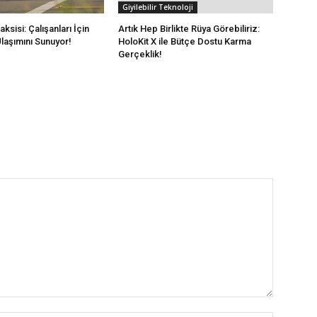
Giyilebilir Teknoloji
sisi: Çalışanları İçin
Artık Hep Birlikte Rüya Görebiliriz:
laşımını Sunuyor!
HoloKit X ile Bütçe Dostu Karma
Gerçeklik!