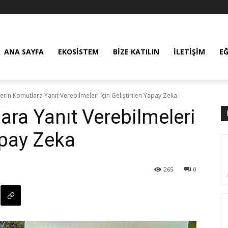
ANA SAYFA
EKOSISTEM
BIZE KATILIN
İLETIŞIM
E
erin Komutlara Yanıt Verebilmeleri İçin Geliştirilen Yapay Zeka
ara Yanıt Verebilmeleri
Yapay Zeka
265
0