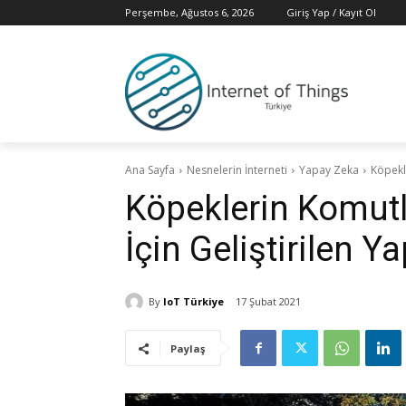
Perşembe, Ağustos 6, 2026
Giriş Yap / Kayıt Ol
Ana Sayfa
Nesnelerin İnterneti
Yapay Zeka
Köpekl
Köpeklerin Komutl
İçin Geliştirilen 
By
IoT Türkiye
17 Şubat 2021
Paylaş