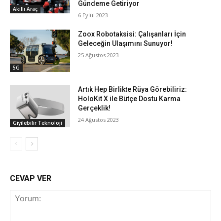
Gündeme Getiriyor
Akıllı Araç
6 Eylül 2023
Zoox Robotaksisi: Çalışanları İçin
Geleceğin Ulaşımını Sunuyor!
25 Ağustos 2023
5G
Artık Hep Birlikte Rüya Görebiliriz:
HoloKit X ile Bütçe Dostu Karma
Gerçeklik!
24 Ağustos 2023
Giyilebilir Teknoloji
CEVAP VER