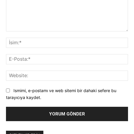
Yorum:
İsi
E-
Pos
Web
Ismimi, e-postamı ve web sitemi bir dahaki sefere bu
tarayıcıya kaydet.