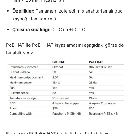
mm × 25 mm fırçasız fan
Özellikler:
Tamamen izole edilmiş anahtarlamalı güç
kaynağı; fan kontrolü
Çalışma sıcaklığı:
0 ° C ila +50 ° C
PoE HAT ile PoE+ HAT kıyaslamasını aşağıdaki görselde
bulabilirsiniz.
Raspberry Pi PoE+ HAT ile ilgili daha fazla bilgiye