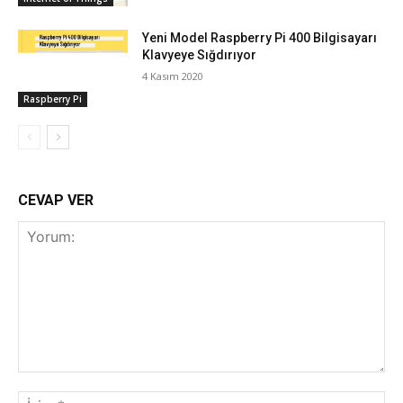
Yeni Model Raspberry Pi 400 Bilgisayarı
Klavyeye Sığdırıyor
4 Kasım 2020
Raspberry Pi
CEVAP VER
Yorum:
İsi