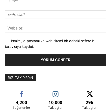
E-
Pos
Web
Ismimi, e-postamı ve web sitemi bir dahaki sefere bu
tarayıcıya kaydet.
BIZI TAKIP EDIN
4,200
10,000
296
Beğenenler
Takipçiler
Takipçiler