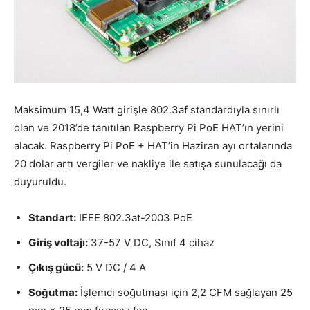
Maksimum 15,4 Watt girişle 802.3af standardıyla sınırlı
olan ve 2018’de tanıtılan Raspberry Pi PoE HAT’ın yerini
alacak. Raspberry Pi PoE + HAT’in Haziran ayı ortalarında
20 dolar artı vergiler ve nakliye ile satışa sunulacağı da
duyuruldu.
Standart:
IEEE 802.3at-2003 PoE
Giriş voltajı:
37-57 V DC, Sınıf 4 cihaz
Çıkış gücü:
5 V DC / 4 A
Soğutma:
İşlemci soğutması için 2,2 CFM sağlayan 25