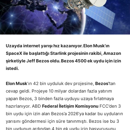
Uzayda internet yarışı hız kazanıyor. Elon Musk’ın
SpaceX ile başlattığı Starlink projesinin rakibi, Amazon
şirketiyle Jeff Bezos oldu. Bezos 4500 ek uydu için izin
istedi.
Elon Musk
‘ın 42 bin uyduluk dev projesine,
Bezos’
tan
cevap geldi. Projeye 10 milyar dolardan fazla yatırım
yapan Bezos, 3 binden fazla uyduyu uzaya fırlatmaya
hazırlanıyor. ABD
Federal İletişim Komisyonu
FCC’den 3
bin uydu için izin alan Bezos’a 2026’ya kadar bu uyduların
yarısını göndermesi için süre tanınmıştı. Bezos ise bu 3
bin uydunun ardından 4 bin ek uydu için başvurusunu