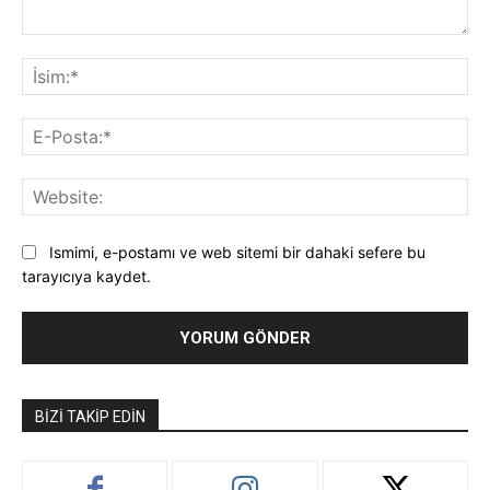
Yorum:
İsi
E-
Pos
Web
Ismimi, e-postamı ve web sitemi bir dahaki sefere bu
tarayıcıya kaydet.
BIZI TAKIP EDIN