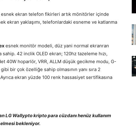
esnek ekran telefon fikirleri artık mönitörler içinde
snek ekran yaklaşımı, telefonlardaki esneme ve katlanma
lex
esnek monitör modeli, düz yani normal ekranran
 sahip. 42 inclik OLED ekran; 120hz tazeleme hızı,
adet 40W hoparlör, VRR, ALLM düşük gecikme modu, G-
 bir çok özelliğe sahip olmasının yanı sıra 2
Ayrıca ekran yüzde 100 renk hassasiyet sertifikasına
nan LG Wallypto kripto para cüzdanı henüz kullanım
gelmesi bekleniyor.