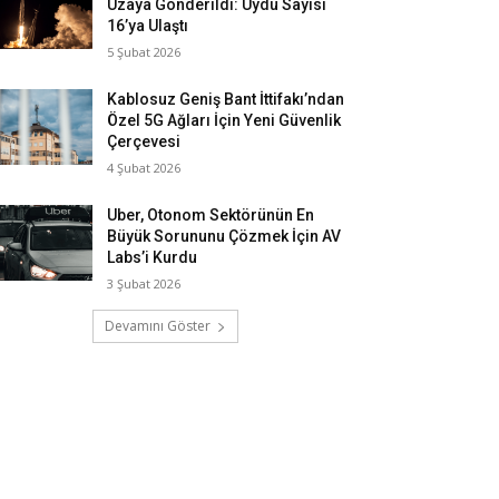
Uzaya Gönderildi: Uydu Sayısı
16’ya Ulaştı
5 Şubat 2026
Kablosuz Geniş Bant İttifakı’ndan
Özel 5G Ağları İçin Yeni Güvenlik
Çerçevesi
4 Şubat 2026
Uber, Otonom Sektörünün En
Büyük Sorununu Çözmek İçin AV
Labs’i Kurdu
3 Şubat 2026
Devamını Göster