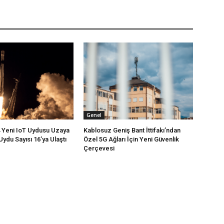
Genel
4 Yeni IoT Uydusu Uzaya
Kablosuz Geniş Bant İttifakı’ndan
Uydu Sayısı 16’ya Ulaştı
Özel 5G Ağları İçin Yeni Güvenlik
Çerçevesi