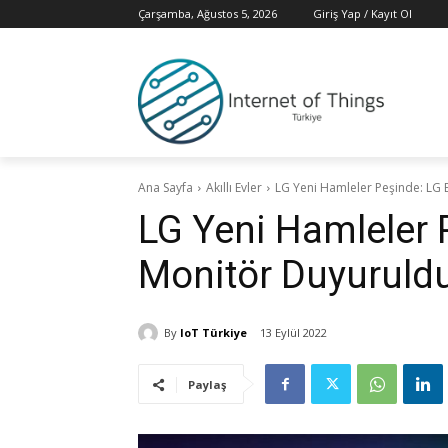
Çarşamba, Ağustos 5, 2026
Giriş Yap / Kayıt Ol
Ana Sayfa
Akıllı Evler
LG Yeni Hamleler Peşinde: LG
LG Yeni Hamleler 
Monitör Duyuruld
By
IoT Türkiye
13 Eylül 2022
Paylaş