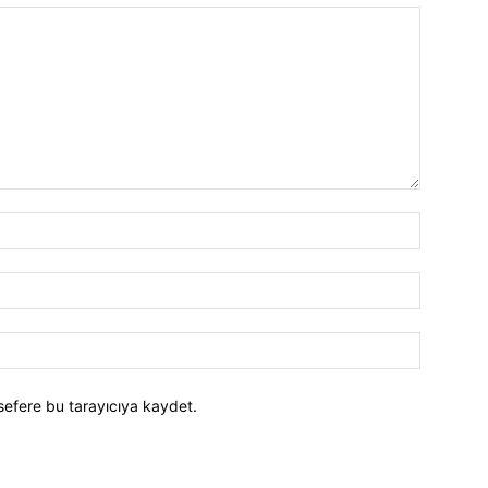
İsim:*
E-
Posta:*
Website:
sefere bu tarayıcıya kaydet.