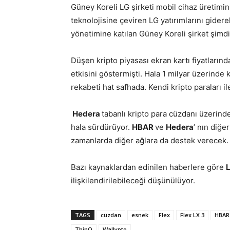
Güney Koreli LG şirketi mobil cihaz üretimi
teknolojisine çeviren LG yatırımlarını gide
yönetimine katılan Güney Koreli şirket şimdi
Düşen kripto piyasası ekran kartı fiyatların
etkisini göstermişti. Hala 1 milyar üzerinde 
rekabeti hat safhada. Kendi kripto paraları i
Hedera
tabanlı kripto para cüzdanı üzerind
hala sürdürüyor.
HBAR
ve
Hedera
’ nın diğe
zamanlarda diğer ağlara da destek verecek.
Bazı kaynaklardan edinilen haberlere göre
ilişkilendirilebileceği düşünülüyor.
TAGS
cüzdan
esnek
Flex
Flex LX 3
HBAR
ThinQ
Wallypto