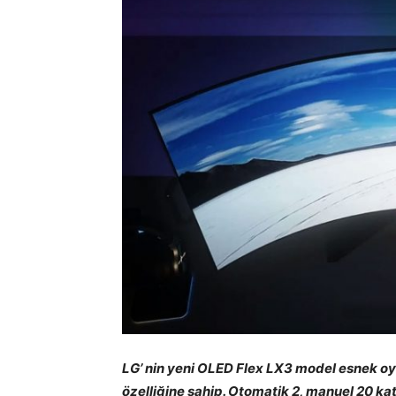
LG’ nin yeni OLED Flex LX3 model esnek o
özelliğine sahip. Otomatik 2, manuel 20 ka