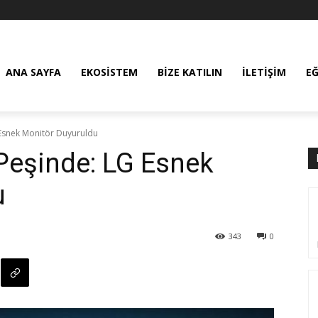
ANA SAYFA
EKOSISTEM
BIZE KATILIN
İLETIŞIM
E
 Esnek Monitör Duyuruldu
Peşinde: LG Esnek
u
343
0