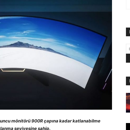
yuncu mönitörü 900R çapına kadar katlanabilme
tlanma seviyesine sahip.