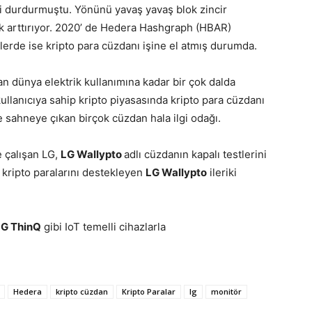
ni durdurmuştu. Yönünü yavaş yavaş blok zincir
rek arttırıyor. 2020’ de Hedera Hashgraph (HBAR)
lerde ise kripto para cüzdanı işine el atmış durumda.
dan dünya elektrik kullanımına kadar bir çok dalda
kullanıcıya sahip kripto piyasasında kripto para cüzdanı
le sahneye çıkan birçok cüzdan hala ilgi odağı.
e çalışan LG,
LG Wallypto
adlı cüzdanın kapalı testlerini
r kripto paralarını destekleyen
LG Wallypto
ileriki
LG ThinQ
gibi IoT temelli cihazlarla
Hedera
kripto cüzdan
Kripto Paralar
lg
monitör