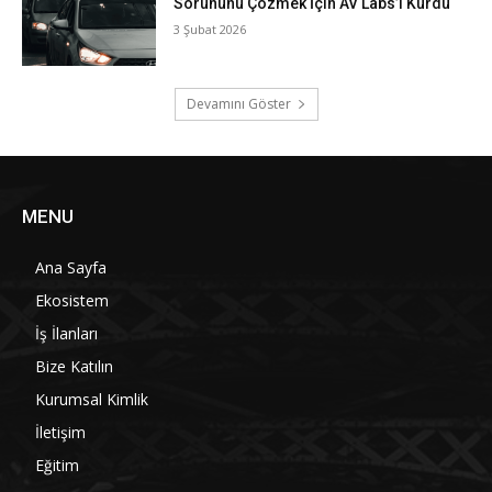
Sorununu Çözmek İçin AV Labs’i Kurdu
3 Şubat 2026
Devamını Göster
MENU
Ana Sayfa
Ekosistem
İş İlanları
Bize Katılın
Kurumsal Kimlik
İletişim
Eğitim