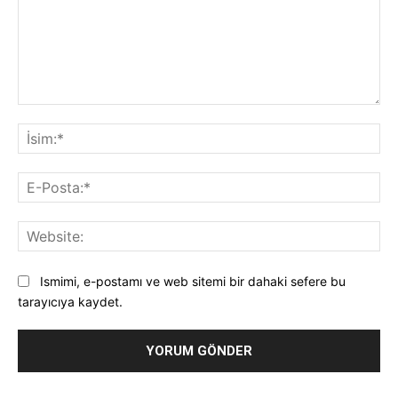
Yorum:
İsi
E-
Pos
Web
Ismimi, e-postamı ve web sitemi bir dahaki sefere bu
tarayıcıya kaydet.