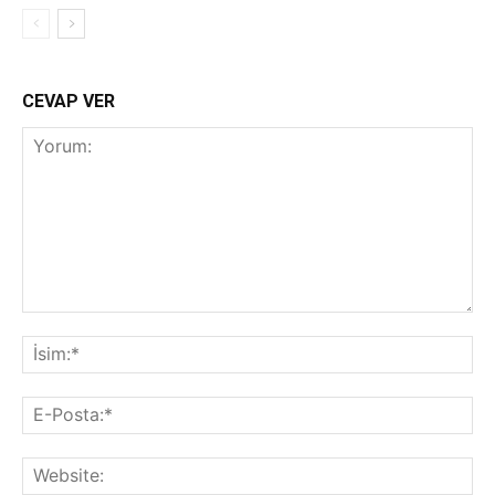
CEVAP VER
Yorum:
İsi
E-
Pos
Web