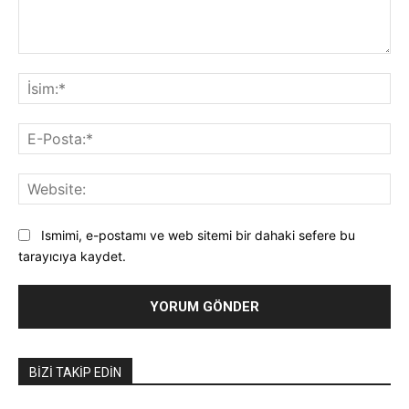
Yorum:
İsi
E-
Pos
Web
Ismimi, e-postamı ve web sitemi bir dahaki sefere bu
tarayıcıya kaydet.
BIZI TAKIP EDIN