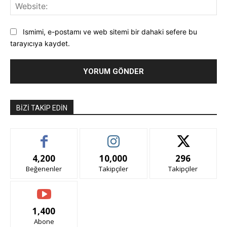
Web
Ismimi, e-postamı ve web sitemi bir dahaki sefere bu
tarayıcıya kaydet.
BIZI TAKIP EDIN
4,200
10,000
296
Beğenenler
Takipçiler
Takipçiler
1,400
Abone