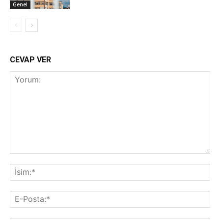
Genel
CEVAP VER
Yorum:
İsi
E-
Pos