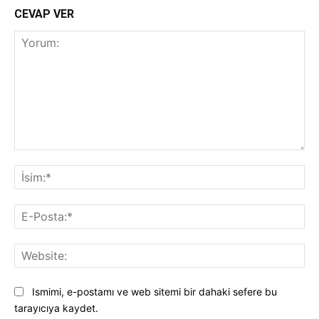
CEVAP VER
Yorum:
İsi
E-
Pos
Web
Ismimi, e-postamı ve web sitemi bir dahaki sefere bu
tarayıcıya kaydet.