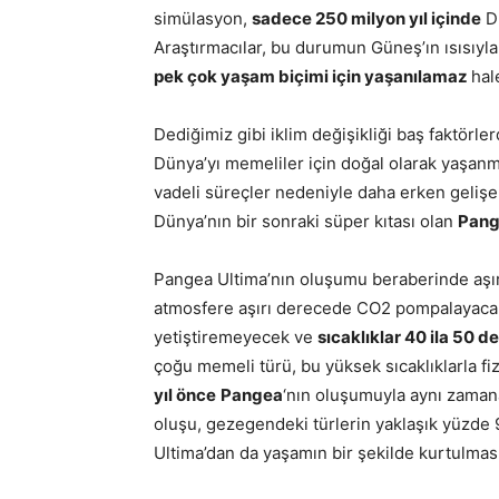
simülasyon,
sadece 250 milyon yıl içinde
Dü
Araştırmacılar, bu durumun Güneş’ın ısısıyl
pek çok yaşam biçimi için yaşanılamaz
hal
Dediğimiz gibi iklim değişikliği baş faktörler
Dünya’yı memeliler için doğal olarak yaşanma
vadeli süreçler nedeniyle daha erken gelişebi
Dünya’nın bir sonraki süper kıtası olan
Pang
Pangea Ultima’nın oluşumu beraberinde aşır
atmosfere aşırı derecede CO2 pompalayacak. 
yetiştiremeyecek ve
sıcaklıklar 40 ila 50 
çoğu memeli türü, bu yüksek sıcaklıklarla fi
yıl önce
Pangea
‘nın oluşumuyla aynı zama
oluşu, gezegendeki türlerin yaklaşık yüzde 
Ultima’dan da yaşamın bir şekilde kurtulma