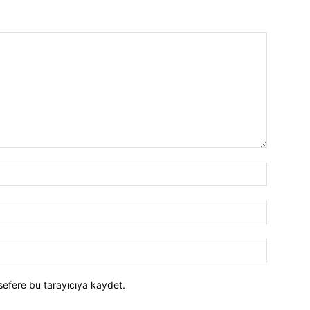
İsim:*
E-
Posta:*
Website:
sefere bu tarayıcıya kaydet.