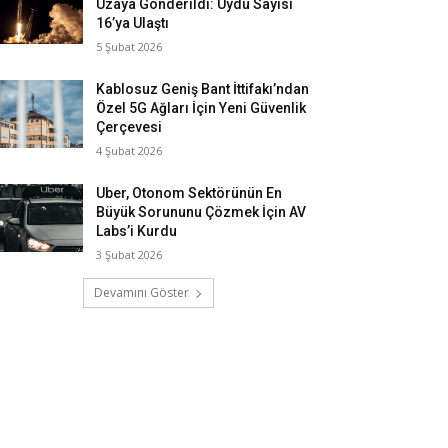
Uzaya Gönderildi: Uydu Sayısı
16’ya Ulaştı
5 Şubat 2026
Kablosuz Geniş Bant İttifakı’ndan
Özel 5G Ağları İçin Yeni Güvenlik
Çerçevesi
4 Şubat 2026
Uber, Otonom Sektörünün En
Büyük Sorununu Çözmek İçin AV
Labs’i Kurdu
3 Şubat 2026
Devamını Göster