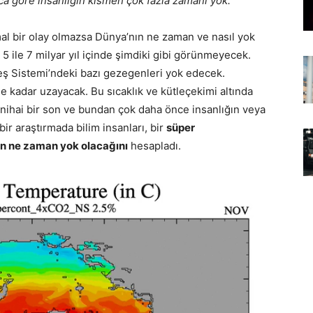
ca göre insanlığın kısmen çok fazla zamanı yok.
al bir olay olmazsa Dünya’nın ne zaman ve nasıl yok
5 ile 7 milyar yıl içinde şimdiki gibi görünmeyecek.
neş Sistemi’ndeki bazı gezegenleri yok edecek.
 kadar uzayacak. Bu sıcaklık ve kütleçekimi altında
nihai bir son ve bundan çok daha önce insanlığın veya
r araştırmada bilim insanları, bir
süper
ın ne zaman yok olacağını
hesapladı.