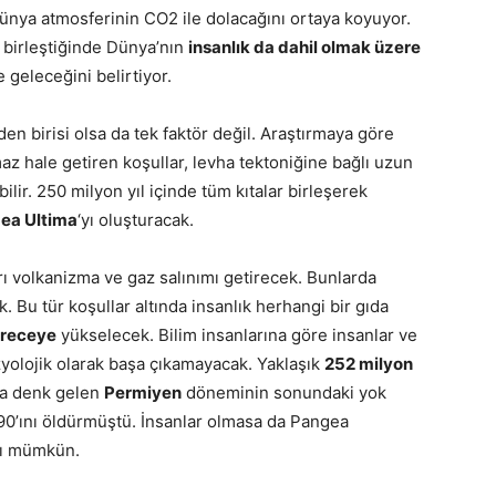
nya atmosferinin CO2 ile dolacağını ortaya koyuyor.
a birleştiğinde Dünya’nın
insanlık da dahil olmak üzere
e geleceğini belirtiyor.
den birisi olsa da tek faktör değil. Araştırmaya göre
z hale getiren koşullar, levha tektoniğine bağlı uzun
lir. 250 milyon yıl içinde tüm kıtalar birleşerek
ea Ultima
‘yı oluşturacak.
ı volkanizma ve gaz salınımı getirecek. Bunlarda
Bu tür koşullar altında insanlık herhangi bir gıda
dereceye
yükselecek. Bilim insanlarına göre insanlar ve
zyolojik olarak başa çıkamayacak. Yaklaşık
252 milyon
na denk gelen
Permiyen
döneminin sonundaki yok
90’ını öldürmüştü. İnsanlar olmasa da Pangea
sı mümkün.