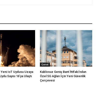
Genel
4 Yeni IoT Uydusu Uzaya
Kablosuz Geniş Bant İttifakı’ndan
Uydu Sayısı 16’ya Ulaştı
Özel 5G Ağları İçin Yeni Güvenlik
Çerçevesi