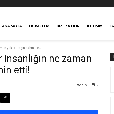
ANA SAYFA
EKOSISTEM
BIZE KATILIN
İLETIŞIM
E
aman yok olacağını tahmin etti!
r insanlığın ne zaman
in etti!
315
0