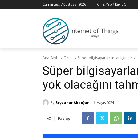
Cumartesi, Ağustos 8, 2026
Giriş Yap / Kayıt Ol
Ana Sayfa
Genel
Süper bilgisayarlar insanlığın ne z
Süper bilgisayarla
yok olacağını tahm
By
Beyzanur Akdoğan
6 Mayıs 2024
Paylaş