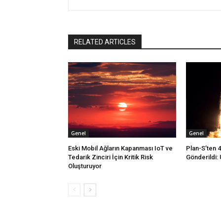
RELATED ARTICLES
Genel
Genel
Eski Mobil Ağların Kapanması IoT ve
Plan-S’ten 
Tedarik Zinciri İçin Kritik Risk
Gönderildi: 
Oluşturuyor