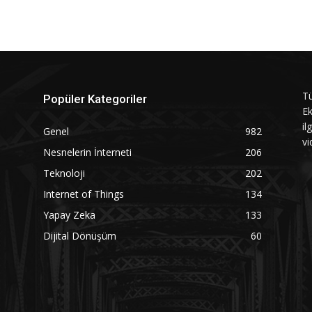
Tü
Popüler Kategoriler
Ek
il
Genel
982
vi
Nesnelerin İnterneti
206
Teknoloji
202
Internet of Things
134
Yapay Zeka
133
Dijital Dönüşüm
60