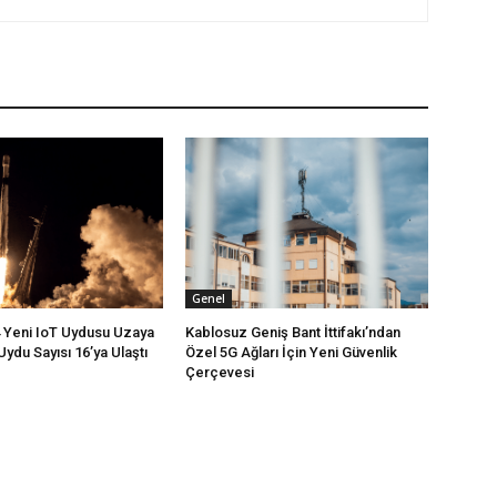
Genel
4 Yeni IoT Uydusu Uzaya
Kablosuz Geniş Bant İttifakı’ndan
Uydu Sayısı 16’ya Ulaştı
Özel 5G Ağları İçin Yeni Güvenlik
Çerçevesi