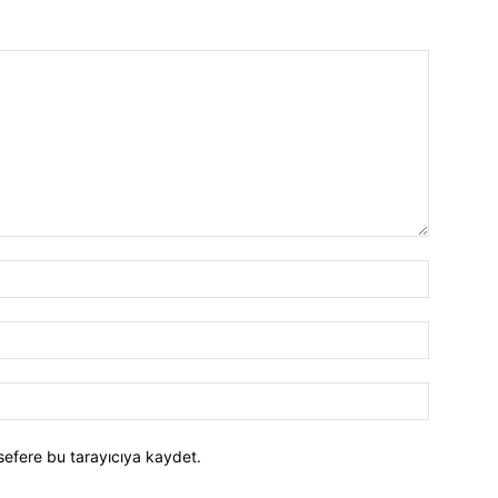
İsim:*
E-
Posta:*
Website:
sefere bu tarayıcıya kaydet.