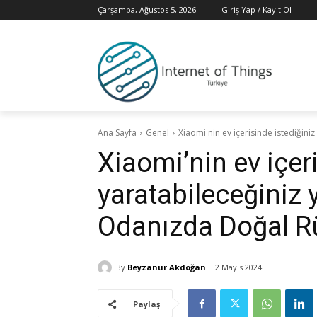
Çarşamba, Ağustos 5, 2026
Giriş Yap / Kayıt Ol
Ana Sayfa
Genel
Xiaomi'nin ev içerisinde istediğini
Xiaomi’nin ev içeri
yaratabileceğiniz y
Odanızda Doğal R
By
Beyzanur Akdoğan
2 Mayıs 2024
Paylaş