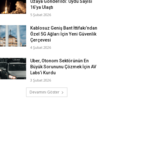
Uzaya Gönderildi: Uydu Sayısı
16’ya Ulaştı
5 Şubat 2026
Kablosuz Geniş Bant İttifakı’ndan
Özel 5G Ağları İçin Yeni Güvenlik
Çerçevesi
4 Şubat 2026
Uber, Otonom Sektörünün En
Büyük Sorununu Çözmek İçin AV
Labs’i Kurdu
3 Şubat 2026
Devamını Göster