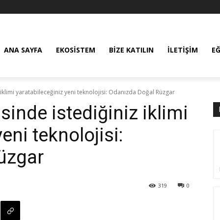
ANA SAYFA
EKOSISTEM
BIZE KATILIN
İLETIŞIM
E
z iklimi yaratabileceğiniz yeni teknolojisi: Odanızda Doğal Rüzgar
sinde istediğiniz iklimi
eni teknolojisi:
üzgar
319
0