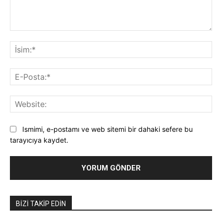
Yorum:
İsi
E-
Pos
Web
Ismimi, e-postamı ve web sitemi bir dahaki sefere bu
tarayıcıya kaydet.
BIZI TAKIP EDIN