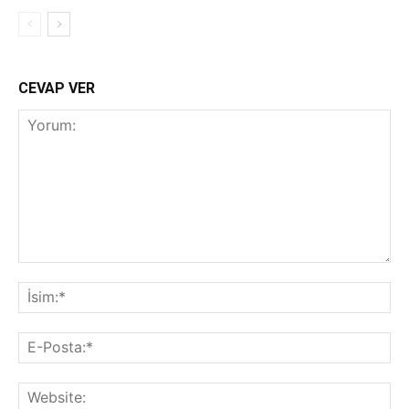
CEVAP VER
Yorum:
İsi
E-
Pos
Web