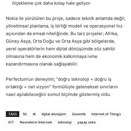
ölçekleme çok daha kolay hale geliyor
Nokia ile yürütülen bu proje, sadece teknik anlamda değil;
yönetimsel planlama, iş birliği modeli ve operasyonel hız
açısından da emsal niteliğinde. Bu tarz projeler; Afrika,
Güney Asya, Orta Doğu ve Orta Asya gibi bölgelerde,
yerel operatörlerin hem dijital dönüşümde söz sahibi
olmasına hem de ekonomik kalkınmaya ivme
kazandırmasına olanak sağlayabilir.
Perfectum’un deneyimi; “doğru teknoloji + doğru iş
ortaklığı + net vizyon” formülüyle geleneksel sınırların
nasıl aşılabileceğini somut biçimde göstermiş oldu.
TAGS
5G
AI
dijital dönüşüm
Güvenlik
Internet of Things
IOT
Nesnelerin İnterneti
teknoloji
yapay zeka