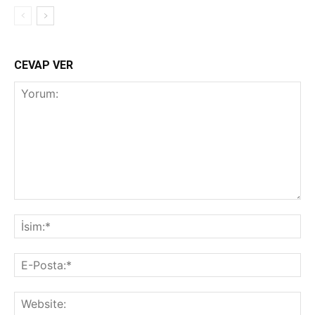
CEVAP VER
Yorum:
İsi
E-
Pos
Web