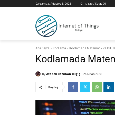
Çarşamba, Ağustos 5, 2026
Giriş Yap / Kayıt Ol
Ana Sayfa
Kodlama
Kodlamada Matematik ve Dil Be
Kodlamada Matemat
By
Atabek Batuhan Bilgiç
24 Nisan 2020
Paylaş