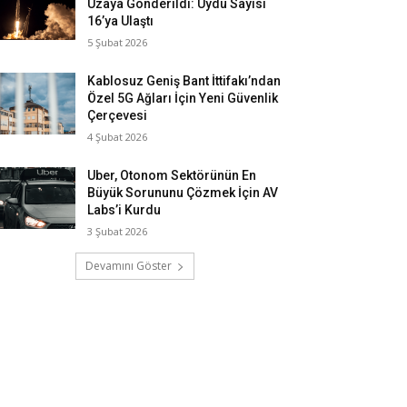
Uzaya Gönderildi: Uydu Sayısı
16’ya Ulaştı
5 Şubat 2026
Kablosuz Geniş Bant İttifakı’ndan
Özel 5G Ağları İçin Yeni Güvenlik
Çerçevesi
4 Şubat 2026
Uber, Otonom Sektörünün En
Büyük Sorununu Çözmek İçin AV
Labs’i Kurdu
3 Şubat 2026
Devamını Göster