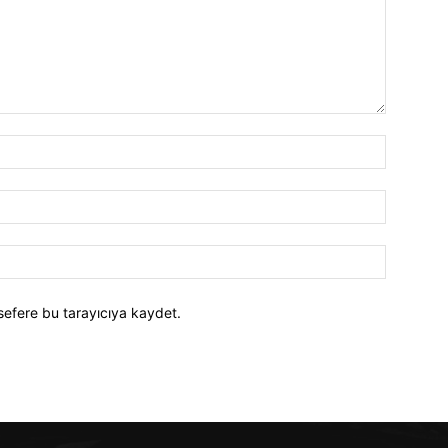
İsim:*
E-
Posta:*
Website:
sefere bu tarayıcıya kaydet.