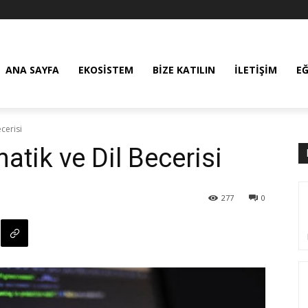
ANA SAYFA
EKOSISTEM
BIZE KATILIN
İLETIŞIM
E
cerisi
ik ve Dil Becerisi
277
0