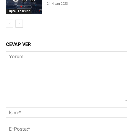
24 Nisan 2023
Dijital Tesisler
CEVAP VER
Yorum:
İsi
E-
Pos