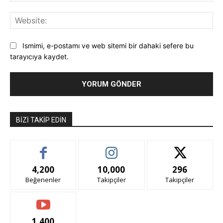
Web
Ismimi, e-postamı ve web sitemi bir dahaki sefere bu
tarayıcıya kaydet.
BIZI TAKIP EDIN
4,200
10,000
296
Beğenenler
Takipçiler
Takipçiler
1,400