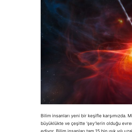
Bilim insanları yeni bir keşifle karşımızda. M
büyüklükte ve çeşitte ‘şey’lerin olduğu evr
ediyor. Bilim insanları tam 15 bin ışık yılı uz