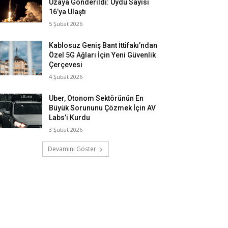
Uzaya Gönderildi: Uydu Sayısı
16’ya Ulaştı
5 Şubat 2026
Kablosuz Geniş Bant İttifakı’ndan
Özel 5G Ağları İçin Yeni Güvenlik
Çerçevesi
4 Şubat 2026
Uber, Otonom Sektörünün En
Büyük Sorununu Çözmek İçin AV
Labs’i Kurdu
3 Şubat 2026
Devamını Göster