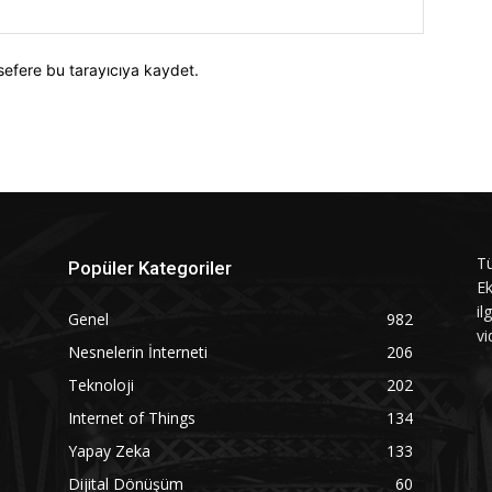
Website:
sefere bu tarayıcıya kaydet.
Tü
Popüler Kategoriler
Ek
il
Genel
982
vi
Nesnelerin İnterneti
206
Teknoloji
202
Internet of Things
134
Yapay Zeka
133
Dijital Dönüşüm
60