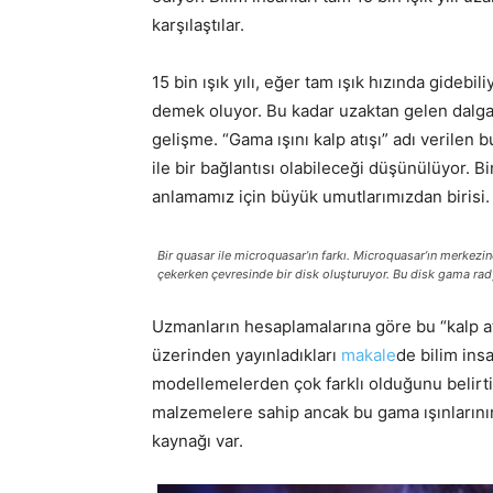
karşılaştılar.
15 bin ışık yılı, eğer tam ışık hızında gidebil
demek oluyor. Bu kadar uzaktan gelen dalgal
gelişme. “Gama ışını kalp atışı” adı verilen 
ile bir bağlantısı olabileceği düşünülüyor. 
anlamamız için büyük umutlarımızdan birisi.
Bir quasar ile microquasar’ın farkı. Microquasar’ın merkezin
çekerken çevresinde bir disk oluşturuyor. Bu disk gama ra
Uzmanların hesaplamalarına göre bu “kalp a
üzerinden yayınladıkları
makale
de bilim ins
modellemelerden çok farklı olduğunu belirti
malzemelere sahip ancak bu gama ışınlarını
kaynağı var.