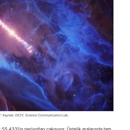
”. Kaynak: DESY, Science Communication Lab.
 SS 433’ün periyotları çakışıyor. Üstelik aralarında tam