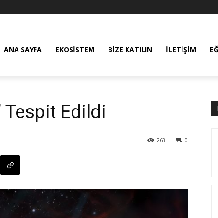
ANA SAYFA
EKOSISTEM
BIZE KATILIN
İLETIŞIM
E
 Tespit Edildi
263
0