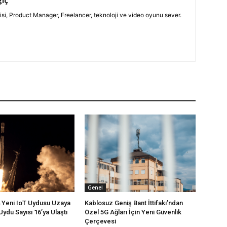
giç
isi, Product Manager, Freelancer, teknoloji ve video oyunu sever.
Genel
4 Yeni IoT Uydusu Uzaya
Kablosuz Geniş Bant İttifakı’ndan
Uydu Sayısı 16’ya Ulaştı
Özel 5G Ağları İçin Yeni Güvenlik
Çerçevesi