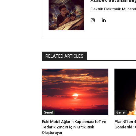
Atabek Batuhan Bil
Elektrik Elektronik Mühend
RELATED ARTICLES
Genel
Genel
Eski Mobil Ağların Kapanması IoT ve
Plan-S’ten 
Tedarik Zinciri İçin Kritik Risk
Gönderildi: 
Oluşturuyor