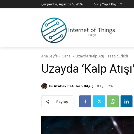
Çarşamba, Ağustos 5, 2026
Giriş Yap / Kayıt Ol
Ana Sayfa
Genel
Uzayda 'Kalp Atışı' Tespit Edildi
Uzayda ‘Kalp Atışı’
By
Atabek Batuhan Bilgiç
8 Eylül 2020
Paylaş