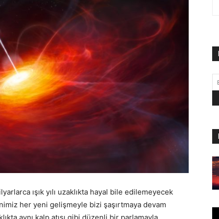
ilyarlarca ışık yılı uzaklıkta hayal bile edilemeyecek
enimiz her yeni gelişmeyle bizi şaşırtmaya devam
aklıkta aynı kalp atışı gibi düzenli bir parlamayla