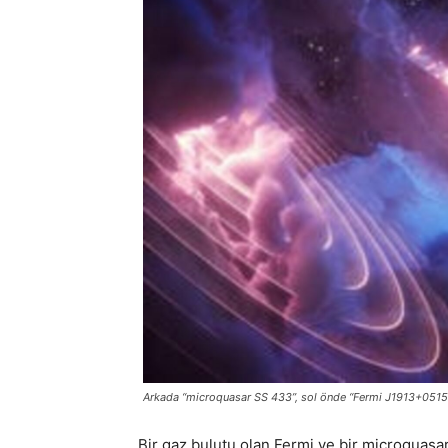
Arkada “microquasar SS 433”, sol önde “Fermi J1913+0515
Bir gaz bulutu olan Fermi ve bir microquasar