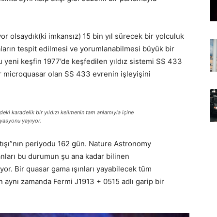
iyor olsaydık(ki imkansız) 15 bin yıl sürecek bir yolculuk
arın tespit edilmesi ve yorumlanabilmesi büyük bir
bu yeni keşfin 1977’de keşfedilen yıldız sistemi SS 433
Bir microquasar olan SS 433 evrenin işleyişini
deki karadelik bir yıldızı kelimenin tam anlamıyla içine
dyasyonu yayıyor.
tışı”nın periyodu 162 gün. Nature Astronomy
anları bu durumun şu ana kadar bilinen
yor. Bir quasar gama ışınları yayabilecek tüm
n aynı zamanda Fermi J1913 + 0515 adlı garip bir