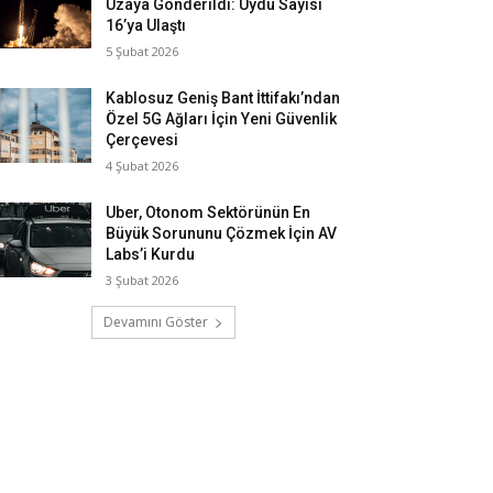
Uzaya Gönderildi: Uydu Sayısı
16’ya Ulaştı
5 Şubat 2026
Kablosuz Geniş Bant İttifakı’ndan
Özel 5G Ağları İçin Yeni Güvenlik
Çerçevesi
4 Şubat 2026
Uber, Otonom Sektörünün En
Büyük Sorununu Çözmek İçin AV
Labs’i Kurdu
3 Şubat 2026
Devamını Göster