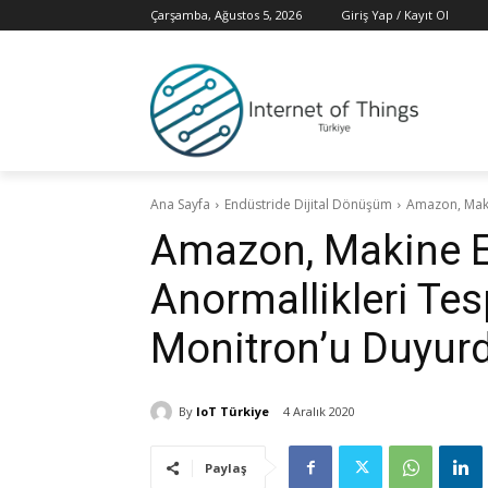
Çarşamba, Ağustos 5, 2026
Giriş Yap / Kayıt Ol
Ana Sayfa
Endüstride Dijital Dönüşüm
Amazon, Maki
Amazon, Makine E
Anormallikleri Te
Monitron’u Duyur
By
IoT Türkiye
4 Aralık 2020
Paylaş