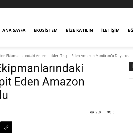
ANA SAYFA
EKOSISTEM
BIZE KATILIN
İLETIŞIM
E
ne Ekipmanlarındaki Anormallikleri Tespit Eden Amazon Monitron'u Duyurdu
kipmanlarındaki
spit Eden Amazon
du
260
0