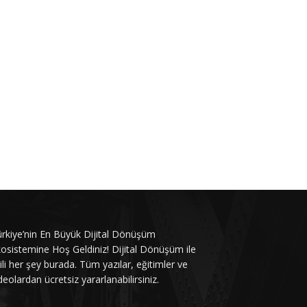
rkiye’nin En Büyük Dijital Dönüşüm
osistemine Hoş Geldiniz! Dijital Dönüşüm ile
gili her şey burada. Tüm yazılar, eğitimler ve
deolardan ücretsiz yararlanabilirsiniz.