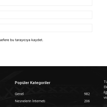
E-
Posta:*
Website:
sefere bu tarayıcıya kaydet.
Tü
Popüler Kategoriler
Ek
il
Genel
982
vi
Nesnelerin İnterneti
206