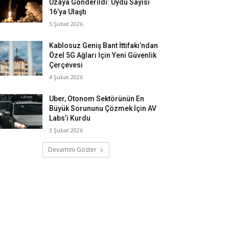
Uzaya Gönderildi: Uydu Sayısı
16’ya Ulaştı
5 Şubat 2026
Kablosuz Geniş Bant İttifakı’ndan
Özel 5G Ağları İçin Yeni Güvenlik
Çerçevesi
4 Şubat 2026
Uber, Otonom Sektörünün En
Büyük Sorununu Çözmek İçin AV
Labs’i Kurdu
3 Şubat 2026
Devamını Göster