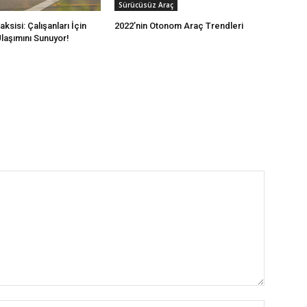
Sürücüsüz Araç
sisi: Çalışanları İçin
2022’nin Otonom Araç Trendleri
laşımını Sunuyor!
İsim:*