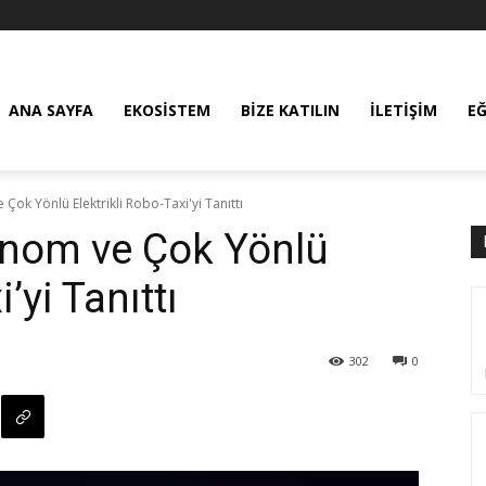
ANA SAYFA
EKOSISTEM
BIZE KATILIN
İLETIŞIM
E
k Yönlü Elektrikli Robo-Taxi'yi Tanıttı
nom ve Çok Yönlü
’yi Tanıttı
302
0