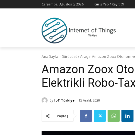
Çarşamba, Ağustos 5, 2026
Giriş Yap / Kayıt Ol
Ana Sayfa
Sürücüsüz Araç
Amazon Zoox Otonom ve Ço
Amazon Zoox Oto
Elektrikli Robo-Taxi
By
IoT Türkiye
15 Aralık 2020
Paylaş