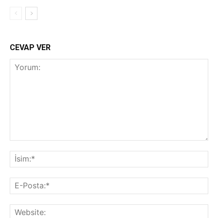
CEVAP VER
Yorum:
İsi
E-
Pos
Web