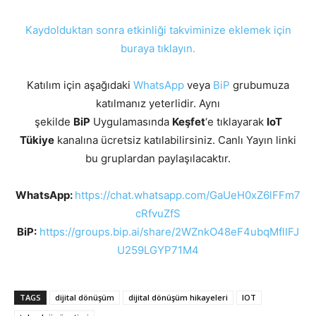
Kaydolduktan sonra etkinliği takviminize eklemek için
buraya tıklayın.
Katılım için aşağıdaki
WhatsApp
veya
BiP
grubumuza
katılmanız yeterlidir. Aynı
şekilde
BiP
Uygulamasında
Keşfet
‘e tıklayarak
IoT
Tükiye
kanalına ücretsiz katılabilirsiniz. Canlı Yayın linki
bu gruplardan paylaşılacaktır.
WhatsApp:
https://chat.whatsapp.com/GaUeH0xZ6lFFm7
cRfvuZfS
BiP:
https://groups.bip.ai/share/2WZnkO48eF4ubqMflIFJ
U259LGYP71M4
TAGS
dijital dönüşüm
dijital dönüşüm hikayeleri
IOT