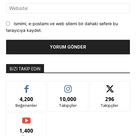
Web
Ismimi, e-postamı ve web sitemi bir dahaki sefere bu
tarayıcıya kaydet.
BIZI TAKIP EDIN
4,200
10,000
296
Beğenenler
Takipçiler
Takipçiler
1,400