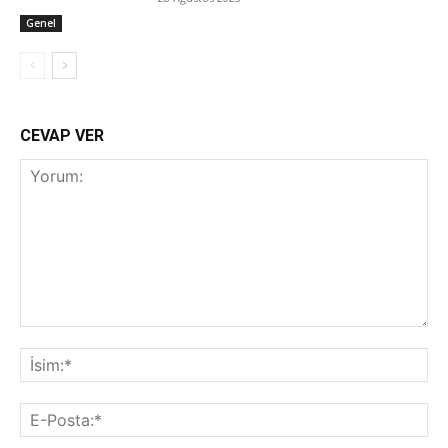
Genel
CEVAP VER
Yorum:
İsi
E-
Pos