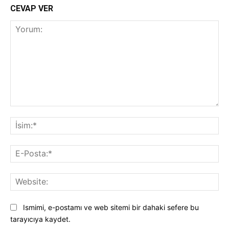
CEVAP VER
Yorum:
İsi
E-
Pos
Web
Ismimi, e-postamı ve web sitemi bir dahaki sefere bu
tarayıcıya kaydet.