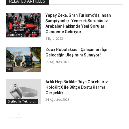
RELATED ARTICLES
Yapay Zeka, Gran Turismo’da İnsan
Şampiyonları Yenerek Sürücüsüz
Arabalar Hakkında Yeni Soruları
Gündeme Getiriyor
Akıllı Araç
6 Eylül 2023
Zoox Robotaksisi: Çalışanları İçin
Geleceğin Ulaşımını Sunuyor!
25 Ağustos 2023
5G
Artık Hep Birlikte Rüya Görebiliriz:
HoloKit X ile Bütçe Dostu Karma
Gerçeklik!
24 Ağustos 2023
Giyilebilir Teknoloji