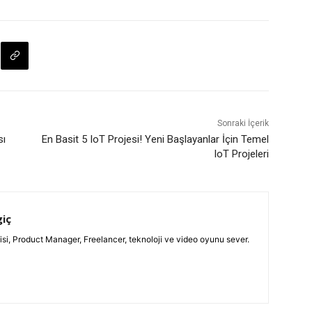
Sonraki İçerik
sı
En Basit 5 IoT Projesi! Yeni Başlayanlar İçin Temel
IoT Projeleri
giç
isi, Product Manager, Freelancer, teknoloji ve video oyunu sever.