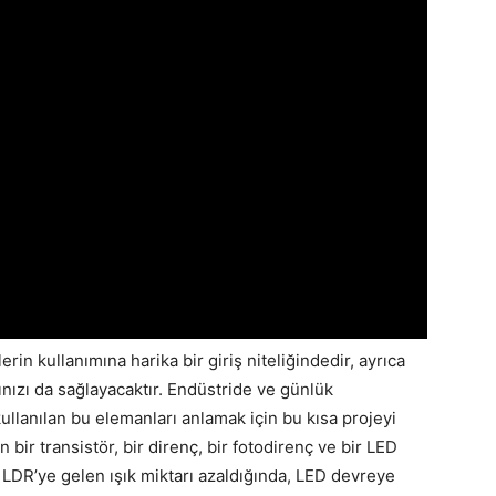
erin kullanımına harika bir giriş niteliğindedir, ayrıca
ınızı da sağlayacaktır. Endüstride ve günlük
llanılan bu elemanları anlamak için bu kısa projeyi
 bir transistör, bir direnç, bir fotodirenç ve bir LED
 LDR’ye gelen ışık miktarı azaldığında, LED devreye