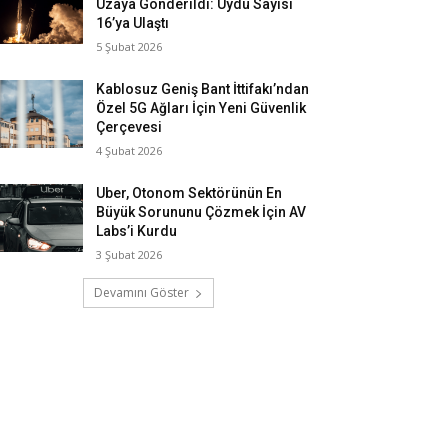
Uzaya Gönderildi: Uydu Sayısı
16’ya Ulaştı
5 Şubat 2026
Kablosuz Geniş Bant İttifakı’ndan
Özel 5G Ağları İçin Yeni Güvenlik
Çerçevesi
4 Şubat 2026
Uber, Otonom Sektörünün En
Büyük Sorununu Çözmek İçin AV
Labs’i Kurdu
3 Şubat 2026
Devamını Göster