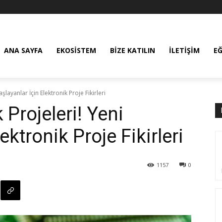
ANA SAYFA
EKOSISTEM
BIZE KATILIN
İLETIŞIM
E
aşlayanlar İçin Elektronik Proje Fikirleri
 Projeleri! Yeni
ektronik Proje Fikirleri
1157
0