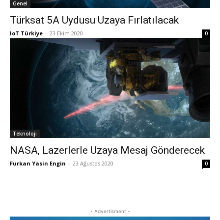
Genel
Türksat 5A Uydusu Uzaya Fırlatılacak
IoT Türkiye
-
23 Ekim 2020
0
Teknoloji
NASA, Lazerlerle Uzaya Mesaj Gönderecek
Furkan Yasin Engin
-
23 Ağustos 2020
0
- Advertisment -