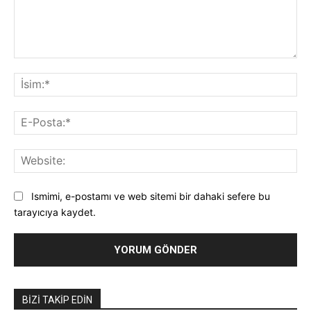
Yorum:
İsi
E-
Pos
Web
Ismimi, e-postamı ve web sitemi bir dahaki sefere bu
tarayıcıya kaydet.
BIZI TAKIP EDIN