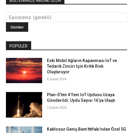
BÜLTENİMİZE ABONE OLUN
POPÜLER
Eski Mobil Ağların Kapanması IoT ve
Tedarik Zinciri İçin Kritik Risk
Oluşturuyor
6 Şubat 2026
Plan-S’ten 4 Yeni IoT Uydusu Uzaya
Gönderildi: Uydu Sayısı 16’ya Ulaştı
5 Şubat 2026
Kablosuz Geniş Bant İttifakı’ndan Özel 5G