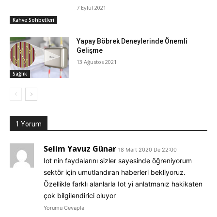
7 Eylül 2021
Kahve Sohbetleri
Yapay Böbrek Deneylerinde Önemli
Gelişme
13 Ağustos 2021
Sağlık
1 Yorum
Selim Yavuz Günar
18 Mart 2020 De 22:00
Iot nin faydalarını sizler sayesinde öğreniyorum
sektör için umutlandıran haberleri bekliyoruz.
Özellikle farklı alanlarla Iot yi anlatmanız hakikaten
çok bilgilendirici oluyor
Yorumu Cevapla