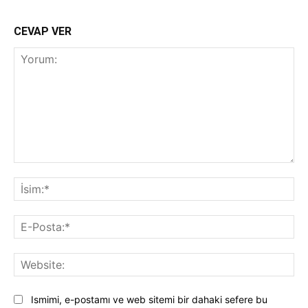
CEVAP VER
Yorum:
İsi
E-
Pos
Web
Ismimi, e-postamı ve web sitemi bir dahaki sefere bu