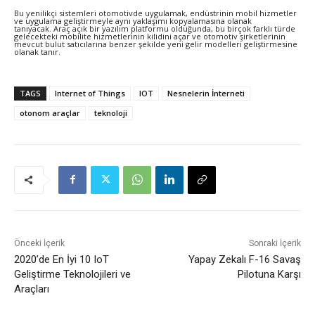
Bu yenilikçi sistemleri otomotivde uygulamak, endüstrinin mobil hizmetler
ve uygulama geliştirmeyle aynı yaklaşımı kopyalamasına olanak
tanıyacak. Araç açık bir yazılım platformu olduğunda, bu birçok farklı türde
gelecekteki mobilite hizmetlerinin kilidini açar ve otomotiv şirketlerinin
mevcut bulut satıcılarına benzer şekilde yeni gelir modelleri geliştirmesine
olanak tanır.
TAGS
Internet of Things
IOT
Nesnelerin İnterneti
otonom araçlar
teknoloji
Önceki İçerik
Sonraki İçerik
2020’de En İyi 10 IoT
Yapay Zekalı F-16 Savaş
Geliştirme Teknolojileri ve
Pilotuna Karşı
Araçları