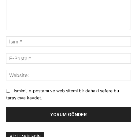
Yorum:
İsi
E-
Pos
Web
Ismimi, e-postamı ve web sitemi bir dahaki sefere bu
tarayıcıya kaydet.
BIZI TAKIP EDIN