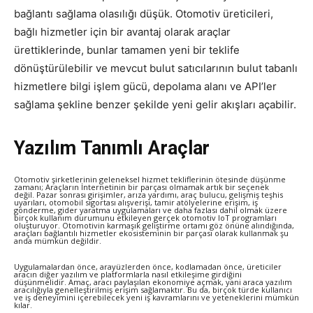
bağlantı sağlama olasılığı düşük. Otomotiv üreticileri,
bağlı hizmetler için bir avantaj olarak araçlar
ürettiklerinde, bunlar tamamen yeni bir teklife
dönüştürülebilir ve mevcut bulut satıcılarının bulut tabanlı
hizmetlere bilgi işlem gücü, depolama alanı ve API’ler
sağlama şekline benzer şekilde yeni gelir akışları açabilir.
Yazılım Tanımlı Araçlar
Otomotiv şirketlerinin geleneksel hizmet tekliflerinin ötesinde düşünme
zamanı; Araçların İnternetinin bir parçası olmamak artık bir seçenek
değil. Pazar sonrası girişimler, arıza yardımı, araç bulucu, gelişmiş teşhis
uyarıları, otomobil sigortası alışverişi, tamir atölyelerine erişim, iş
gönderme, gider yaratma uygulamaları ve daha fazlası dahil olmak üzere
birçok kullanım durumunu etkileyen gerçek otomotiv IoT programları
oluşturuyor. Otomotivin karmaşık geliştirme ortamı göz önüne alındığında,
araçları bağlantılı hizmetler ekosisteminin bir parçası olarak kullanmak şu
anda mümkün değildir.
Uygulamalardan önce, arayüzlerden önce, kodlamadan önce, üreticiler
aracın diğer yazılım ve platformlarla nasıl etkileşime girdiğini
düşünmelidir. Amaç, aracı paylaşılan ekonomiye açmak, yani araca yazılım
aracılığıyla genelleştirilmiş erişim sağlamaktır. Bu da, birçok türde kullanıcı
ve iş deneyimini içerebilecek yeni iş kavramlarını ve yeteneklerini mümkün
kılar.