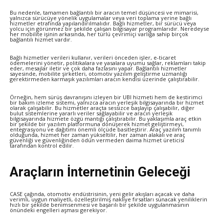
Bu nedenle, tamamen bağlantılı bir aracın temel düşüncesi ve mimarisi,
yalnızca sürücüye yönelik uygulamalar veya veri toplama yerine bağlı
hizmetler etrafında yapılandırılmalıdır. Bağlı hizmetler, bir sürücü veya
yolcu için görünmez bir şekilde çalışan bilgisayar programlarıdır. Neredeyse
her mobilite işinin arkasında, her türlü çevrimiçi varlığa sahip birçok
bağlantılı hizmet vardır.
Bağlı hizmetler verileri kullanır, verileri önceden işler, e-ticaret
ödemelerini yönetir, politikalara ve yasalara uyumu sağlar, reklamları takip
eder, mesajlar iletir ve çok daha fazlasını yapar. Bağlantılı hizmetler
sayesinde, mobilite şirketleri, otomotiv yazılım geliştirme uzmanlığı
gerektirmeden karmaşık yazılımları aracın kendisi üzerinde çalıştırabilir.
Örneğin, hem sürüş davranışını izleyen bir UBI hizmeti hem de kestirimci
bir bakım izleme sistemi, yalnızca aracın yerleşik bilgisayarında bir hizmet
olarak çalışabilir. Bu hizmetler araçta sessizce başlayıp çalışabilir, diğer
bulut sistemlerine yararlı veriler sağlayabilir ve aracın yerleşik
bilgisayarında hizmete özgü mantığı çalıştırabilir. Bu yaklaşımla araç etkin
bir şekilde bir yazılım platformuna dönüşerek hizmet geliştirmeyi,
entegrasyonu ve dağıtımı önemli ölçüde basitleştirir. Araç yazılım tanımlı
olduğunda, hizmet her zaman yükseltilir, her zaman alakalı ve araç
güvenliği ve güvenliğinden ödün vermeden daima hizmet üreticisi
tarafından kontrol edilir.
Araçların İnternetinin Geleceği
CASE çağında, otomotiv endüstrisinin, yeni gelir akışları açacak ve daha
verimli, uygun maliyetli, özelleştirilmiş nakliye fırsatları sunacak yeniliklerin
hızlı bir şekilde benimsenmesi ve başarılı bir şekilde uygulanmasının
önündeki engelleri aşması gerekiyor.