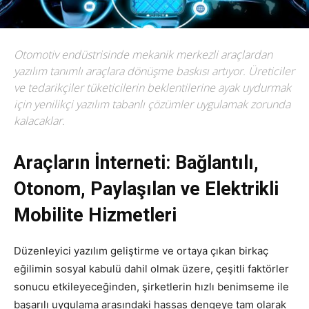
Otomotiv endüstrisinde mekanik merkezli araçlardan
yazılım tanımlı araçlara dönüşme baskısı artıyor.
Üreticiler
ve tedarikçiler tüketicilerin beklentilerine ayak uydurmak
için yenilikçi yazılım tabanlı çözümler uygulamak zorunda
kalacaklar.
Araçların İnterneti: Bağlantılı,
Otonom, Paylaşılan ve Elektrikli
Mobilite Hizmetleri
Düzenleyici yazılım geliştirme ve ortaya çıkan birkaç
eğilimin sosyal kabulü dahil olmak üzere, çeşitli faktörler
sonucu etkileyeceğinden, şirketlerin hızlı benimseme ile
başarılı uygulama arasındaki hassas dengeye tam olarak