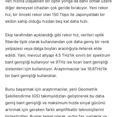
veri hızına ulaşabilen
bir
optik yonga da
dahil olmak üzere
diğer deneysel cihazları çok geride bırakıyor. Yeni
r
ekor
hız, bir önceki rekor olan 150 Tbps ile Japonya’daki bir
ekibin sahip olduğu hızdan beş kat daha hızlı.
Ekip tarafından açıklandığı gibi rekor hız, verileri optik
fiberde tipik olarak kullanılandan çok daha geniş bir renk
yelpazesi veya dalga boyları aracılığıyla ileterek elde
edildi. Yani, mevcut altyapı 4.5 THz’lik sınırlı bir spektrum
bant genişliği kullanıyor ve 9THz ise ticari bant genişliği
sistemleri için kullanılıyor. Araştırmacılar ise 16.8THz’lik
bir bant genişliği kullandılar.
Bunu başarmak için araştırmacılar, yeni Geometrik
Şekillendirme (GS) takımyıldızları geliştirerek bu daha
geniş bant genişliği ve maksimum hızda sinyal gücünü
artırmak için gereken farklı amplifikatör teknolojilerini
birleştirdiler. Bunlar temel olarak, ışığın faz, parlaklık ve