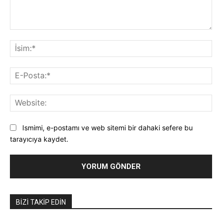
Yorum:
İsi
E-
Pos
Web
Ismimi, e-postamı ve web sitemi bir dahaki sefere bu
tarayıcıya kaydet.
BIZI TAKIP EDIN